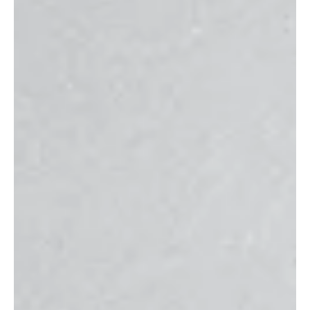
Kaizen: El Camino de la Mejora Continua en los
Negocios y la Vida
La filosofía Kaizen emerge como una luz guía, instaurando el poder
de la mejora continua en todos los aspectos de nuestras vidas