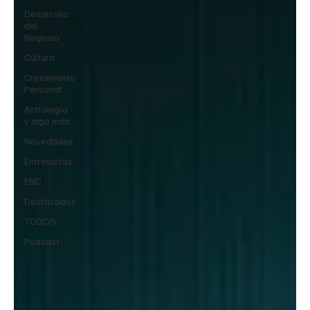
Desarrollo
del
Negocio
Cultura
Crecimiento
Personal
Astrología
y algo más
Novedades
Entrevistas
ENC
Destacados
TODOS
Podcast