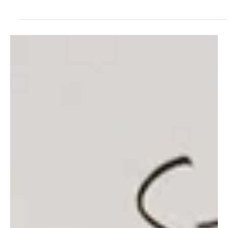
29 jul 2019
3 min de lectura
Marketing
Hablemos de GROWTH HACKING
El Growth Hacking es la aplicación del método científico al mundo
de los productos digitales para maximizar sus resultados.