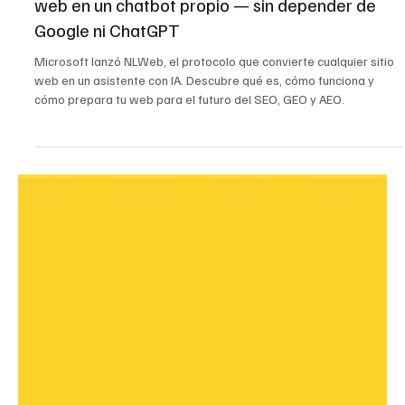
4 may
7 min de lectura
Marketing
¿Qué es NLWeb? La tecnología que convierte tu
web en un chatbot propio — sin depender de
Google ni ChatGPT
Microsoft lanzó NLWeb, el protocolo que convierte cualquier sitio
web en un asistente con IA. Descubre qué es, cómo funciona y
cómo prepara tu web para el futuro del SEO, GEO y AEO.