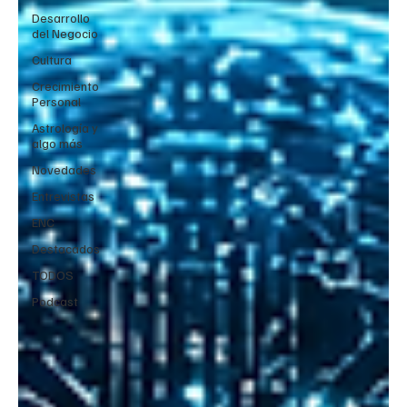
Desarrollo
del Negocio
Cultura
Crecimiento
Personal
Astrología y
algo más
Novedades
Entrevistas
ENC
Destacados
TODOS
Podcast