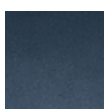
3 abr
4 min de lectura
Marketing
¿Qué es AEO, SEO y GEO? Diferencias y
ejemplos claros
AEO, SEO y GEO son las tres estrategias de visibilidad digital.
Descubre qué significa cada una, en qué se diferencian y cómo
aplicarlas con ejemplos prácticos.