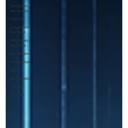
Desarrollo
del Negocio
Cultura
Crecimiento
Personal
Astrología y
algo más
Novedades
Entrevistas
ENC
Destacados
TODOS
Podcast