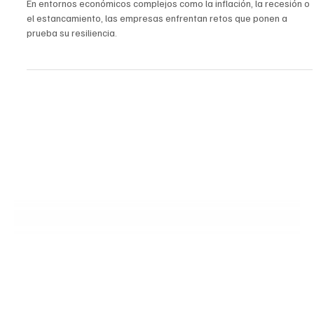
29 sept 2025
2 min de lectura
Gerencia
Recomendaciones para Empresas en
Economías Estancadas, con Inflación o Recesión
En entornos económicos complejos como la inflación, la recesión o
el estancamiento, las empresas enfrentan retos que ponen a
prueba su resiliencia.