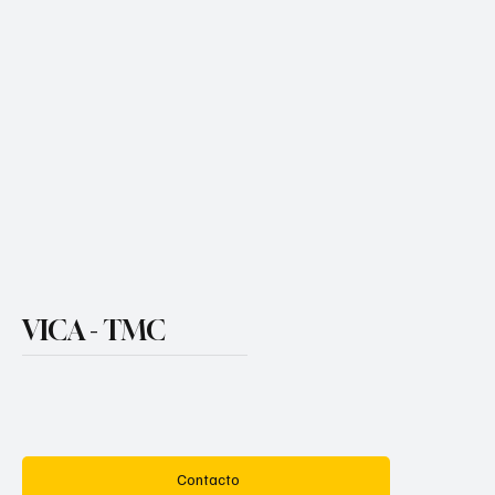
Te ayudamos a crecer en un
mundo empresarial cada día
más
Volátil, Incierto, Complejo
y Ambiguo
Nos especializamos en Inteligencia Comercial, Estudios de
Mercado, Marketing Estratégico, Mercadeo Directo, Desarrollo
de Equipos de Trabajo, Adopción Digital, Desarrollo del
Negocio y Planificación Financiera
VICA - TMC
Contacto