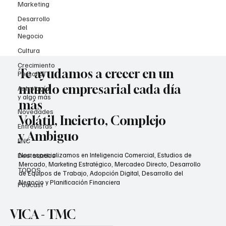
Marketing
Desarrollo
del
Negocio
Cultura
Crecimiento
Te ayudamos a crecer en un
Personal
mundo empresarial cada día
Astrología
y algo más
más
Novedades
Volátil, Incierto, Complejo
Entrevistas
y Ambiguo
ENC
Destacados
Nos especializamos en Inteligencia Comercial, Estudios de
Mercado, Marketing Estratégico, Mercadeo Directo, Desarrollo
TODOS
de Equipos de Trabajo, Adopción Digital, Desarrollo del
Negocio y Planificación Financiera
Podcast
VICA - TMC