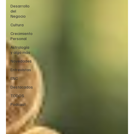
Desarrollo
del
Negocio
Cultura
Crecimiento
Personal
Astrología
y algo más
Novedades
Entrevistas
ENC
Destacados
TODOS
Podcast