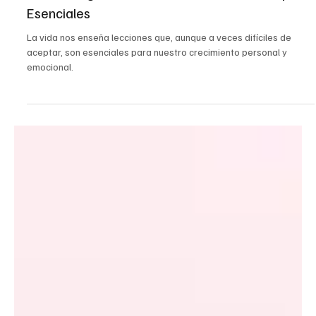
22 abr 2025
1 min de lectura
Crecimiento Personal
La Psicología de Vida: Enseñanzas Fuertes pero
Esenciales
La vida nos enseña lecciones que, aunque a veces difíciles de
aceptar, son esenciales para nuestro crecimiento personal y
emocional.