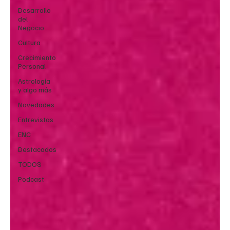
Desarrollo
del
Negocio
Cultura
Crecimiento
Personal
Astrología
y algo más
Novedades
Entrevistas
ENC
Destacados
TODOS
Podcast