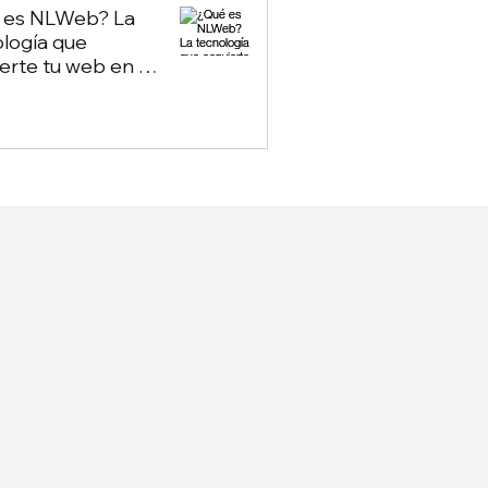
 es NLWeb? La
logía que
erte tu web en un
ot propio — sin
nder de Google ni
GPT