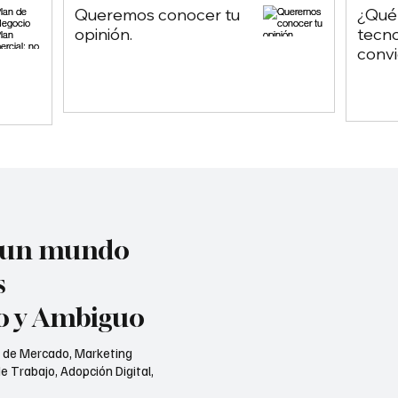
Queremos conocer tu
¿Qué
opinión.
tecno
convi
chatb
depe
Chat
n un mundo
s
jo y Ambiguo
s de Mercado, Marketing
e Trabajo, Adopción Digital,