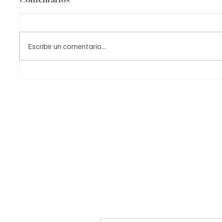
Escribir un comentario...
Empre
Estrategias clave para que
las pymes en Venezuela
sean más rentables y
exitosas