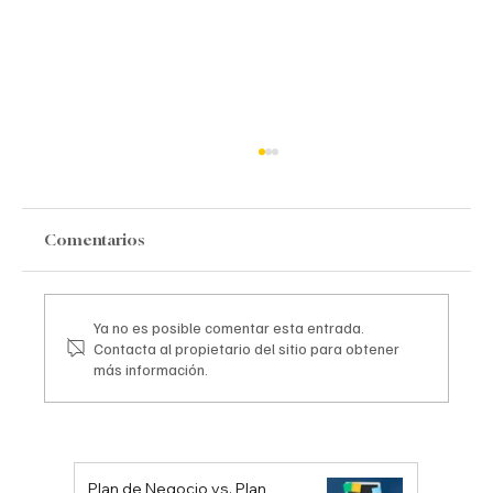
Comentarios
Ya no es posible comentar esta entrada.
Contacta al propietario del sitio para obtener
más información.
Las principales empresas de
investigación de mercados en
Venezuela (y por qué importan para tu
negocio)
Plan de Negocio vs. Plan