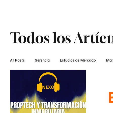
Todos los Artíc
All Posts
Gerencia
Estudios de Mercado
Mar
Entrevistas
ENC
Destacados
TODOS