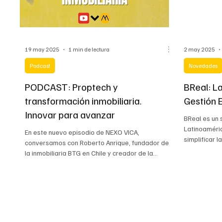
19 may 2025
1 min de lectura
2 may 2025
Podcast
Novedades
PODCAST: Proptech y
BReal: La
transformación inmobiliaria.
Gestión 
Innovar para avanzar
BReal es un 
Latinoaméri
En este nuevo episodio de NEXO VICA,
simplificar 
conversamos con Roberto Anrique, fundador de
residenciale
la inmobiliaria BTG en Chile y creador de la
proptech Breal