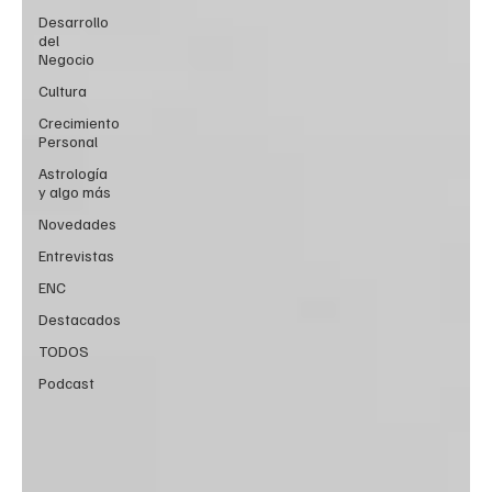
Desarrollo
del
Negocio
Cultura
Crecimiento
Personal
Astrología
y algo más
Novedades
Entrevistas
ENC
Destacados
TODOS
Podcast