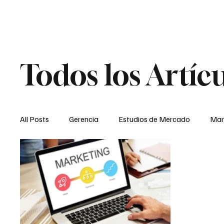
Todos los Artíc
All Posts
Gerencia
Estudios de Mercado
Mar
Entrevistas
ENC
Destacados
TODOS