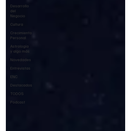
Desarrollo
del
Negocio
Cultura
Crecimiento
Personal
Astrología
y algo más
Novedades
Entrevistas
ENC
Destacados
TODOS
Podcast