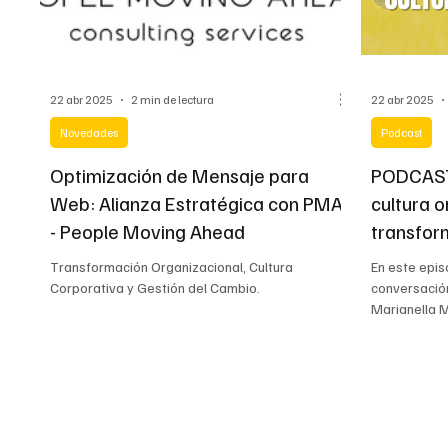
22 abr 2025
2 min de lectura
22 abr 2025
Novedades
Podcast
Optimización de Mensaje para
PODCAST:
Web: Alianza Estratégica con PMA
cultura o
- People Moving Ahead
transfo
Transformación Organizacional, Cultura
En este epis
Corporativa y Gestión del Cambio.
conversació
Marianella 
PEOPLE MOVI
firma especi
organizacion
de talento.