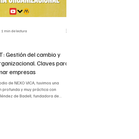
1 min de lectura
 Gestión del cambio y
rganizacional. Claves para
rmar empresas
odio de NEXO VICA, tuvimos una
n profunda y muy práctica con
Méndez de Badell, fundadora de
NG AHEAD Consulting Services, una
alizada en transformación
al, gestión del cambio y desarrollo