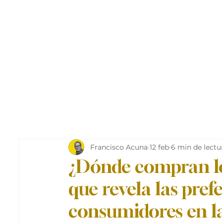
Francisco Acuna
12 feb
6 min de lectu
¿Dónde compran lo
que revela las pref
consumidores en l