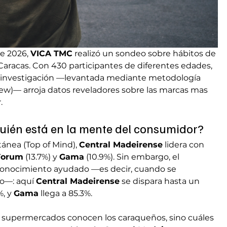
e 2026, 
VICA TMC
 realizó un sondeo sobre hábitos de 
racas. Con 430 participantes de diferentes edades, 
a investigación —levantada mediante metodología 
w)— arroja datos reveladores sobre las marcas mas 
.
quién está en la mente del consumidor?
ánea (Top of Mind), 
Central Madeirense
 lidera con 
Forum
 (13.7%) y 
Gama
 (10.9%). Sin embargo, el 
onocimiento ayudado —es decir, cuando se 
o—: aquí 
Central Madeirense
 se dispara hasta un 
, y 
Gama
 llega a 85.3%.
ué supermercados conocen los caraqueños, sino cuáles 