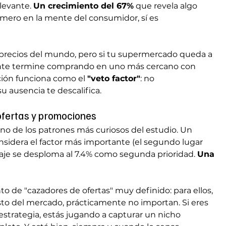
levante. 
Un crecimiento del 67%
 que revela algo 
rimero en la mente del consumidor, sí es 
s precios del mundo, pero si tu supermercado queda a 
nte termine comprando en uno más cercano con 
ción funciona como el 
"veto factor"
: no 
su ausencia te descalifica.
ofertas y promociones
no de los patrones más curiosos del estudio. Un 
sidera el factor más importante (el segundo lugar 
taje se desploma al 7.4% como segunda prioridad. 
Una 
o de "cazadores de ofertas" muy definido: para ellos, 
esto del mercado, prácticamente no importan. Si eres 
trategia, estás jugando a capturar un nicho 