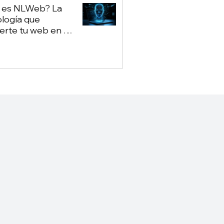
 es NLWeb? La
logía que
erte tu web en un
ot propio — sin
nder de Google ni
GPT