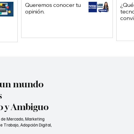
Queremos conocer tu
¿Qué
opinión.
tecno
convi
chatb
depe
Chat
n un mundo
s
jo y Ambiguo
s de Mercado, Marketing
e Trabajo, Adopción Digital,