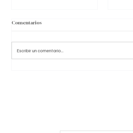
Comentarios
Escribir un comentario...
Las 10 frases más
Las 10
inspiradoras sobre el
Philip 
mundo de los negocios.