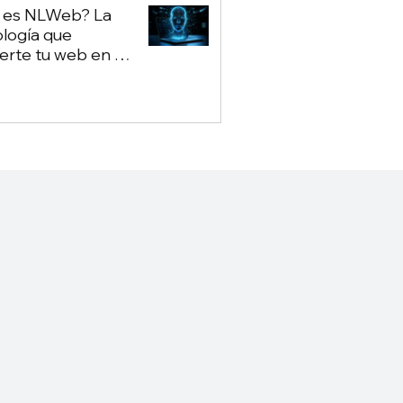
 es NLWeb? La
logía que
erte tu web en un
ot propio — sin
nder de Google ni
GPT