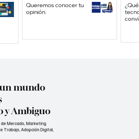
Queremos conocer tu
¿Qué
opinión.
tecno
convi
chatb
depe
Chat
n un mundo
s
jo y Ambiguo
s de Mercado, Marketing
e Trabajo, Adopción Digital,