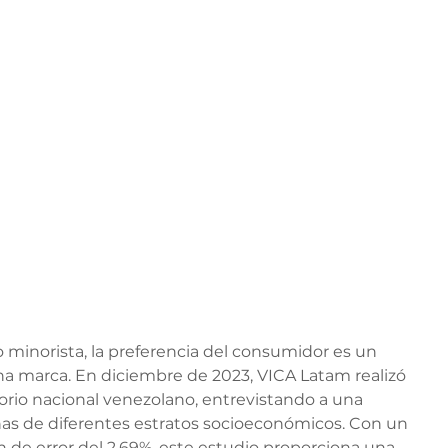
minorista, la preferencia del consumidor es un 
na marca. En diciembre de 2023, VICA Latam realizó 
torio nacional venezolano, entrevistando a una 
as de diferentes estratos socioeconómicos. Con un 
 de error del 2,69%, este estudio proporciona una 