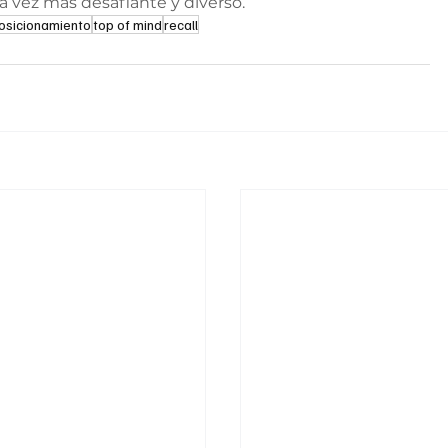
a vez más desafiante y diverso.
osicionamiento
top of mind
recall