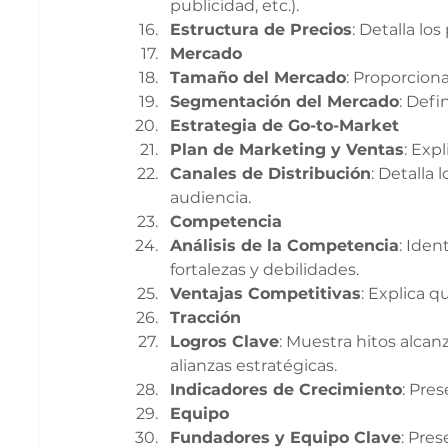
publicidad, etc.).
Estructura de Precios
: Detalla lo
Mercado
Tamaño del Mercado
: Proporcion
Segmentación del Mercado
: Defi
Estrategia de Go-to-Market
Plan de Marketing y Ventas
: Exp
Canales de Distribución
: Detalla 
audiencia.
Competencia
Análisis de la Competencia
: Iden
fortalezas y debilidades.
Ventajas Competitivas
: Explica q
Tracción
Logros Clave
: Muestra hitos alcan
alianzas estratégicas.
Indicadores de Crecimiento
: Pre
Equipo
Fundadores y Equipo Clave
: Pre