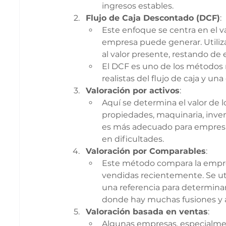
ingresos estables.
Flujo de Caja Descontado (DCF)
:
Este enfoque se centra en el va
empresa puede generar. Utiliza
al valor presente, restando de e
El DCF es uno de los métodos 
realistas del flujo de caja y u
Valoración por activos
:
Aquí se determina el valor de l
propiedades, maquinaria, inve
es más adecuado para empresas
en dificultades.
Valoración por Comparables
:
Este método compara la empre
vendidas recientemente. Se ut
una referencia para determinar 
donde hay muchas fusiones y 
Valoración basada en ventas
:
Algunas empresas, especialme