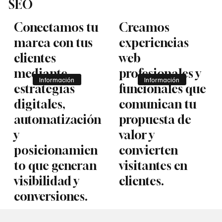
SEO
Conectamos tu
Creamos
marca con tus
experiencias
clientes
web
mediante
profesionales y
Información
Información
estrategias
funcionales que
digitales,
comunican tu
automatización
propuesta de
y
valor y
posicionamien
convierten
to que generan
visitantes en
visibilidad y
clientes.
conversiones.