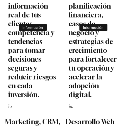
información
planificación
real de tus
financiera,
clientes,
casos de
Información
Información
competencia y
negocio y
tendencias
estrategias de
para tomar
crecimiento
decisiones
para fortalecer
seguras y
tu operación y
reducir riesgos
acelerar la
en cada
adopción
inversión.
digital.
03
04
Marketing, CRM,
Desarrollo Web