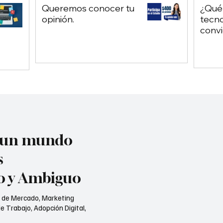
Queremos conocer tu
¿Qué
opinión.
tecno
convi
chatb
depe
Chat
n un mundo
s
jo y Ambiguo
s de Mercado, Marketing
e Trabajo, Adopción Digital,