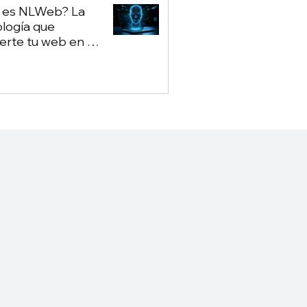
 es NLWeb? La
logía que
erte tu web en un
ot propio — sin
nder de Google ni
GPT