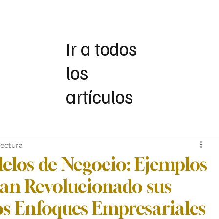
Servicios
Nosotros
Magazine
TMC
Ir a todos
los
artículos
lectura
elos de Negocio: Ejemplos
an Revolucionado sus
os Enfoques Empresariales