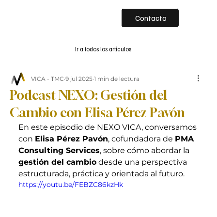
Contacto
Ir a todos los artículos
VICA - TMC
9 jul 2025
1 min de lectura
Podcast NEXO: Gestión del
Cambio con Elisa Pérez Pavón
En este episodio de NEXO VICA, conversamos 
con 
Elisa Pérez Pavón
, cofundadora de 
PMA 
Consulting Services
, sobre cómo abordar la 
gestión del cambio
 desde una perspectiva 
estructurada, práctica y orientada al futuro.
https://youtu.be/FEBZC86kzHk