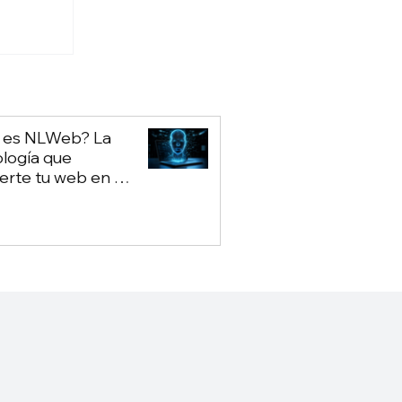
nfluye
tas
ones
 es NLWeb? La
logía que
erte tu web en un
ot propio — sin
nder de Google ni
GPT