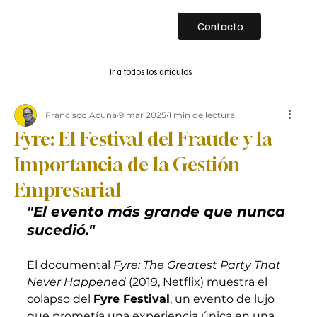
Contacto
Ir a todos los artículos
Francisco Acuna
9 mar 2025
1 min de lectura
Fyre: El Festival del Fraude y la
Importancia de la Gestión
Empresarial
"El evento más grande que nunca 
sucedió."
El documental 
Fyre: The Greatest Party That 
Never Happened
 (2019, Netflix) muestra el 
colapso del 
Fyre Festival
, un evento de lujo 
que prometía una experiencia única en una 